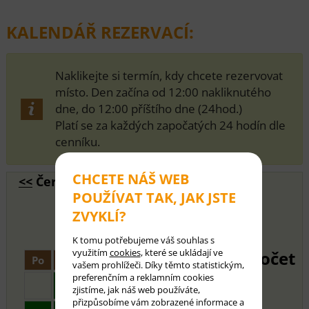
KALENDÁŘ REZERVACÍ:
Naklikejte si termín, kdy chcete rezervovat
místo. Den začína od 12:00 nakliknutého
dne, do 12:00 příštího dne (24hod.)
Platí se za každých započatých 24 hodín dle
cenníku.
CHCETE NÁŠ WEB
<<
Červenec 2025 - Srpen
POUŽÍVAT TAK, JAK JSTE
2025
>>
ZVYKLÍ?
K tomu potřebujeme váš souhlas s
využitím
cookies
, které se ukládají ve
Počet
Po
Út
St
Čt
Pá
So
Ne
vašem prohlížeči. Díky těmto statistickým,
preferenčním a reklamním cookies
1
2
3
4
5
6
zjistíme, jak náš web používáte,
přizpůsobíme vám zobrazené informace a