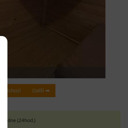
ředchozí
Další ➡
ího dne (24hod.)