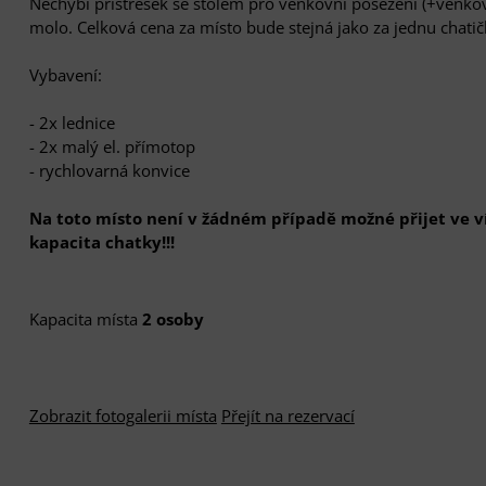
Nechybí přístřešek se stolem pro venkovní posezení (+venkov
molo. Celková cena za místo bude stejná jako za jednu chati
Vybavení:
- 2x lednice
- 2x malý el. přímotop
- rychlovarná konvice
Na toto místo není v žádném případě možné přijet ve ví
kapacita chatky!!!
Kapacita místa
2 osoby
Zobrazit fotogalerii místa
Přejít na rezervací