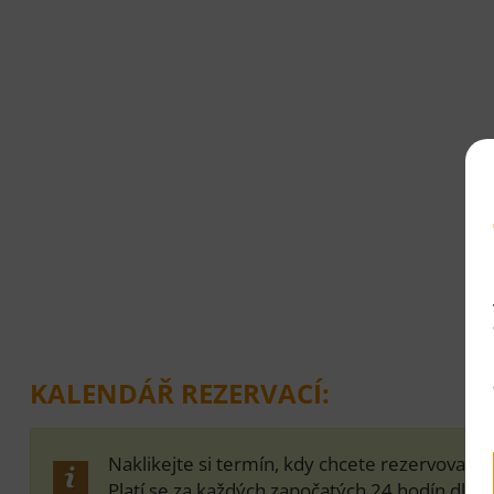
KALENDÁŘ REZERVACÍ:
Naklikejte si termín, kdy chcete rezervovat m
Platí se za každých započatých 24 hodín dle c