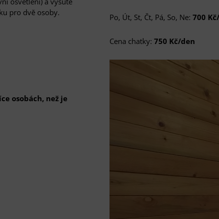
ní osvětlení) a vysuté
čku pro dvě osoby.
Po, Út, St, Čt, Pá, So, Ne:
700 Kč
Cena chatky:
750 Kč/den
ce osobách, než je