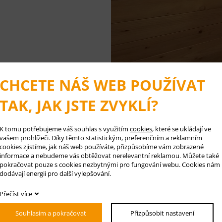
CHCETE NÁŠ WEB POUŽÍVAT
TAK, JAK JSTE ZVYKLÍ?
K tomu potřebujeme váš souhlas s využitím
cookies
, které se ukládají ve
vašem prohlížeči. Díky těmto statistickým, preferenčním a reklamním
cookies zjistíme, jak náš web používáte, přizpůsobíme vám zobrazené
informace a nebudeme vás obtěžovat nerelevantní reklamou. Můžete také
⬅ P
pokračovat pouze s cookies nezbytnými pro fungování webu. Cookies nám
dodávají energii pro další vylepšování.
Přečíst více
ísto. Den začína od 12:00 nakliknutého dne, do 12:00 příšt
Souhlasím a pokračovat
Přizpůsobit nastavení
enníku.