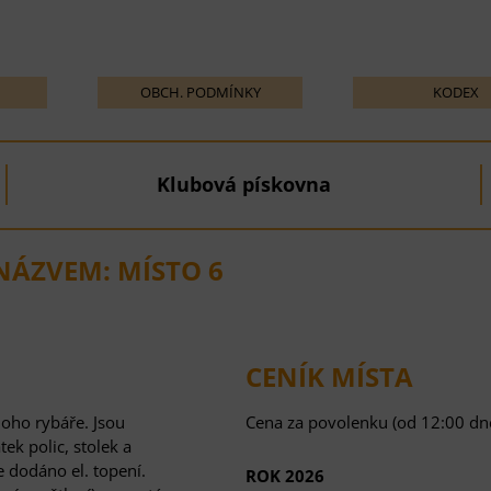
OBCH. PODMÍNKY
KODEX
Klubová pískovna
NÁZVEM: MÍSTO 6
CENÍK MÍSTA
noho rybáře. Jsou
Cena za povolenku (od 12:00 dne
ek polic, stolek a
 dodáno el. topení.
ROK 2026