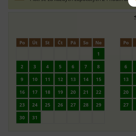
Po
Út
St
Čt
Pá
So
Ne
Po
1
2
3
4
5
6
7
8
6
9
10
11
12
13
14
15
13
16
17
18
19
20
21
22
20
23
24
25
26
27
28
29
27
30
31