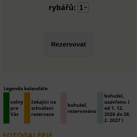
rybářů:
Legenda kalendáře
bohužel,
volný
čekajíci na
uzavřeno. (
bohužel,
pro
schválení
od 1. 12.
rezervováno
Vás
rezervace
2026 do 28.
2. 2027 )
FOTOGALERIE