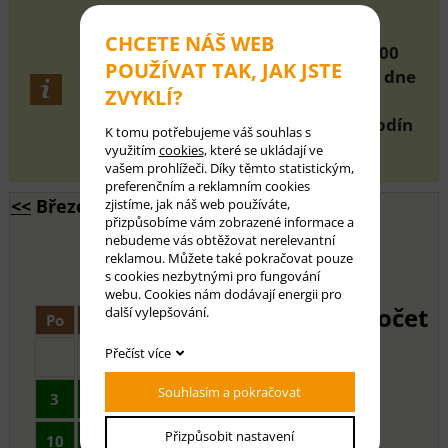
Naklikejte si termín, kdy chcete
CHCETE NÁŠ WEB
rezervovat místo. Den začína od 12:00
POUŽÍVAT TAK, JAK JSTE
nakliknutého dne, do 12:00 příštího dne
ZVYKLÍ?
(24hod.)
Platí se za každých započatých 24 hodín
K tomu potřebujeme váš souhlas s
dle cenníku.
využitím
cookies
, které se ukládají ve
vašem prohlížeči. Díky těmto statistickým,
preferenčním a reklamním cookies
<<
Březen 2025 - Duben 2025
zjistíme, jak náš web používáte,
přizpůsobíme vám zobrazené informace a
>>
nebudeme vás obtěžovat nerelevantní
reklamou. Můžete také pokračovat pouze
s cookies nezbytnými pro fungování
webu. Cookies nám dodávají energii pro
Počet
další vylepšování.
Po
Út
St
Čt
Pá
So
Ne
Přečíst více
1
2
Souhlasím a pokračovat
3
4
5
6
7
8
9
Přizpůsobit nastavení
10
11
12
13
14
15
16