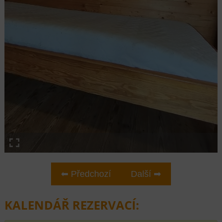
⬅ Předchozí
Další ➡
KALENDÁŘ REZERVACÍ: