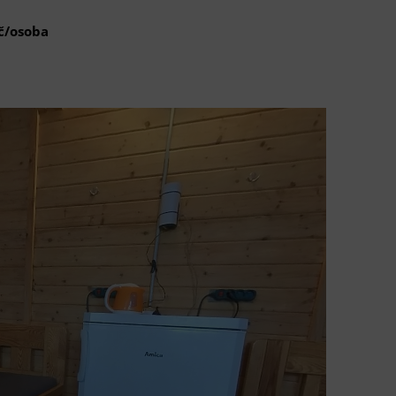
č/osoba