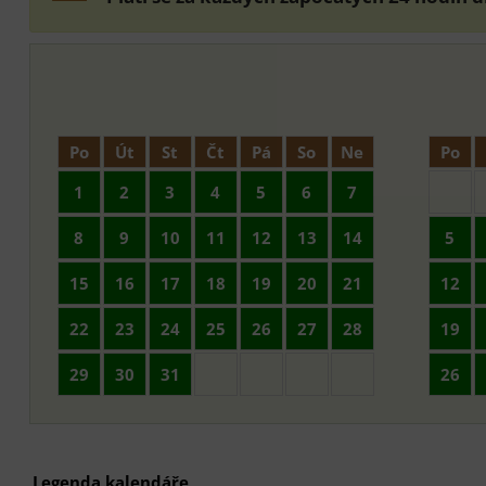
Po
Út
St
Čt
Pá
So
Ne
Po
1
2
3
4
5
6
7
8
9
10
11
12
13
14
5
15
16
17
18
19
20
21
12
22
23
24
25
26
27
28
19
29
30
31
26
Legenda kalendáře