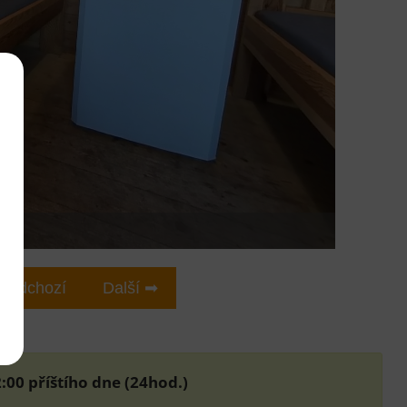
ředchozí
Další ➡
:00 příštího dne (24hod.)