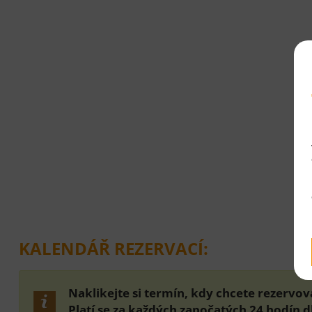
KALENDÁŘ REZERVACÍ:
Naklikejte si termín, kdy chcete rezervov
Platí se za každých započatých 24 hodín d