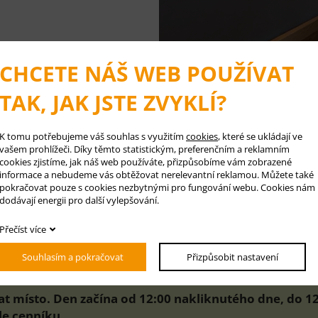
CHCETE NÁŠ WEB POUŽÍVAT
TAK, JAK JSTE ZVYKLÍ?
K tomu potřebujeme váš souhlas s využitím
cookies
, které se ukládají ve
vašem prohlížeči. Díky těmto statistickým, preferenčním a reklamním
cookies zjistíme, jak náš web používáte, přizpůsobíme vám zobrazené
informace a nebudeme vás obtěžovat nerelevantní reklamou. Můžete také
pokračovat pouze s cookies nezbytnými pro fungování webu. Cookies nám
dodávají energii pro další vylepšování.
⬅ P
Přečíst více
Souhlasím a pokračovat
Přizpůsobit nastavení
at místo. Den začína od 12:00 nakliknutého dne, do 12
le cenníku.