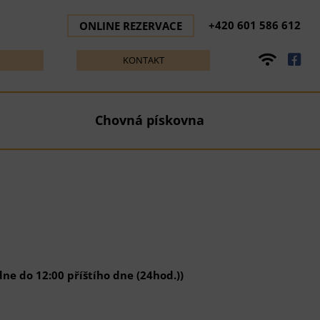
+420 601 586 612
ONLINE REZERVACE
KONTAKT
Chovná pískovna
ne do 12:00 příštího dne (24hod.))