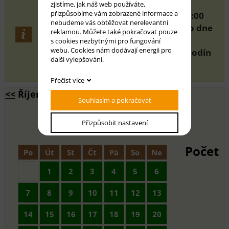
Naklikejte si termín, kdy chcete
zjistíme, jak náš web používáte,
přizpůsobíme vám zobrazené informace a
rezervovat místo. Den začína od 12:00
nebudeme vás obtěžovat nerelevantní
nakliknutého dne, do 12:00 příštího dne
reklamou. Můžete také pokračovat pouze
(24hod.)
s cookies nezbytnými pro fungování
webu. Cookies nám dodávají energii pro
Platí se za každých započatých 24 hodín
další vylepšování.
dle cenníku.
Přečíst více
<<
Říjen 2024 - Listopad 2024
Souhlasím a pokračovat
>>
Přizpůsobit nastavení
Počet
Po
Út
St
Čt
Pá
So
Ne
1
2
3
4
5
6
7
8
9
10
11
12
13
14
15
16
17
18
19
20