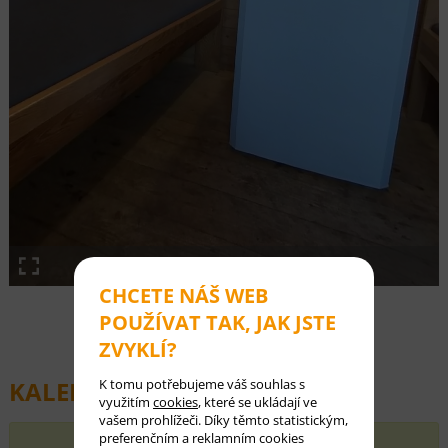
CHCETE NÁŠ WEB
POUŽÍVAT TAK, JAK JSTE
⬅ Předchozí
Další ➡
ZVYKLÍ?
KALENDÁŘ REZERVACÍ:
K tomu potřebujeme váš souhlas s
využitím
cookies
, které se ukládají ve
vašem prohlížeči. Díky těmto statistickým,
preferenčním a reklamním cookies