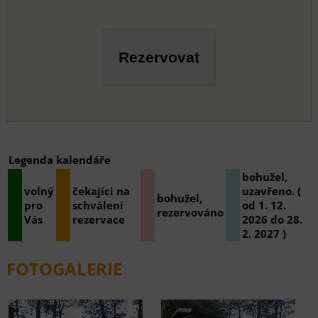
Legenda kalendáře
bohužel,
volný
čekajíci na
uzavřeno. (
bohužel,
pro
schválení
od 1. 12.
rezervováno
Vás
rezervace
2026 do 28.
2. 2027 )
FOTOGALERIE