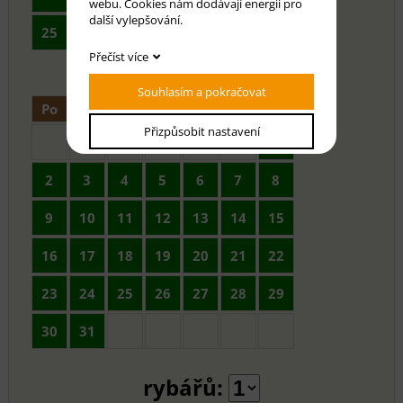
webu. Cookies nám dodávají energii pro
další vylepšování.
25
26
27
28
29
30
Přečíst více
Souhlasím a pokračovat
Po
Út
St
Čt
Pá
So
Ne
Přizpůsobit nastavení
1
2
3
4
5
6
7
8
9
10
11
12
13
14
15
16
17
18
19
20
21
22
23
24
25
26
27
28
29
30
31
rybářů: