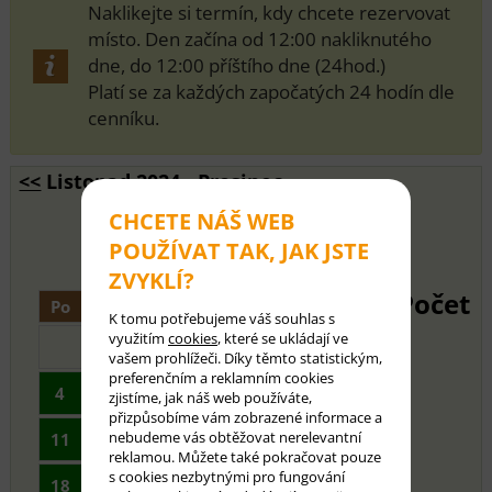
Naklikejte si termín, kdy chcete rezervovat
místo. Den začína od 12:00 nakliknutého
dne, do 12:00 příštího dne (24hod.)
Platí se za každých započatých 24 hodín dle
cenníku.
<<
Listopad 2024 - Prosinec
2024
>>
CHCETE NÁŠ WEB
POUŽÍVAT TAK, JAK JSTE
ZVYKLÍ?
Počet
Po
Út
St
Čt
Pá
So
Ne
K tomu potřebujeme váš souhlas s
využitím
cookies
, které se ukládají ve
1
2
3
vašem prohlížeči. Díky těmto statistickým,
preferenčním a reklamním cookies
4
5
6
7
8
9
10
zjistíme, jak náš web používáte,
přizpůsobíme vám zobrazené informace a
nebudeme vás obtěžovat nerelevantní
11
12
13
14
15
16
17
reklamou. Můžete také pokračovat pouze
s cookies nezbytnými pro fungování
18
19
20
21
22
23
24